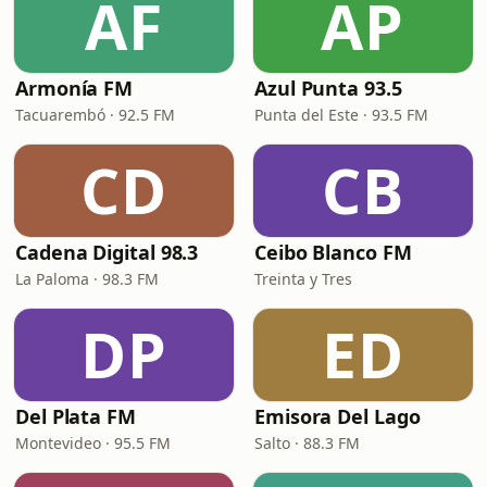
AF
AP
Armonía FM
Azul Punta 93.5
Tacuarembó · 92.5 FM
Punta del Este · 93.5 FM
CD
CB
Cadena Digital 98.3
Ceibo Blanco FM
La Paloma · 98.3 FM
Treinta y Tres
DP
ED
Del Plata FM
Emisora Del Lago
Montevideo · 95.5 FM
Salto · 88.3 FM