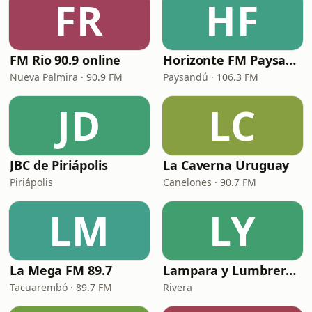
FR
HF
FM Rio 90.9 online
Horizonte FM Paysandú
Nueva Palmira · 90.9 FM
Paysandú · 106.3 FM
JD
LC
JBC de Piriápolis
La Caverna Uruguay
Piriápolis
Canelones · 90.7 FM
LM
LY
La Mega FM 89.7
Lampara y Lumbrera UY
Tacuarembó · 89.7 FM
Rivera