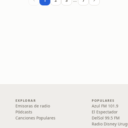
…
1
2
3
7
EXPLORAR
POPULARES
Emisoras de radio
Azul FM 101.9
Pódcasts
El Espectador
Canciones Populares
DelSol 99.5 FM
Radio Disney Urug