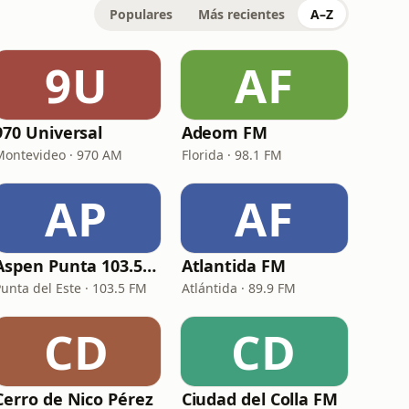
Populares
Más recientes
A–Z
9U
AF
970 Universal
Adeom FM
Montevideo · 970 AM
Florida · 98.1 FM
AP
AF
Aspen Punta 103.5 FM
Atlantida FM
Punta del Este · 103.5 FM
Atlántida · 89.9 FM
CD
CD
Cerro de Nico Pérez
Ciudad del Colla FM