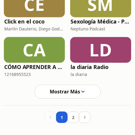
CE
SM
Click en el coco
Sexología Médica - Podcast del Dr. Santiago Cedrés
Martín Daulerio, Diego Godoy y Edu Sanguinetti
Neptuno Podcast
CA
LD
CÓMO APRENDER A DECIR NO (SIN MORIR EN EL INTENTO)
la diaria Radio
12168955523
la diaria
Mostrar Más
1
2