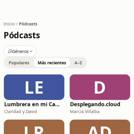
Inicio
Pódcasts
Pódcasts
Géneros
Populares
Más recientes
A–Z
LE
D
Lumbrera en mi Camino - Biblia en Audio
Desplegando.cloud
Claridad y David
Marcia Villalba
LR
AD