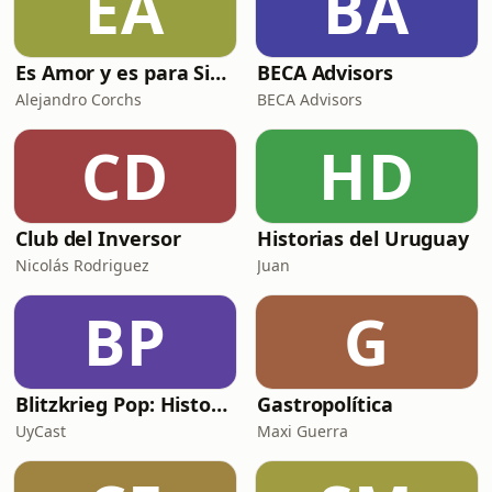
EA
BA
Es Amor y es para Siempre
BECA Advisors
Alejandro Corchs
BECA Advisors
CD
HD
Club del Inversor
Historias del Uruguay
Nicolás Rodriguez
Juan
BP
G
Blitzkrieg Pop: Historias de la Segunda Guerra Mundial
Gastropolítica
UyCast
Maxi Guerra