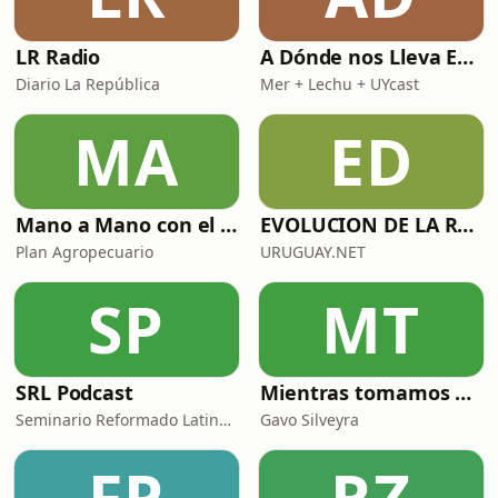
LR Radio
A Dónde nos Lleva Esto
Diario La República
Mer + Lechu + UYcast
MA
ED
Mano a Mano con el Plan Agropecuario
EVOLUCION DE LA RADIOAFICION
Plan Agropecuario
URUGUAY.NET
SP
MT
SRL Podcast
Mientras tomamos mate con Gavo Silveyra
Seminario Reformado Latinoamericano
Gavo Silveyra
FP
RZ