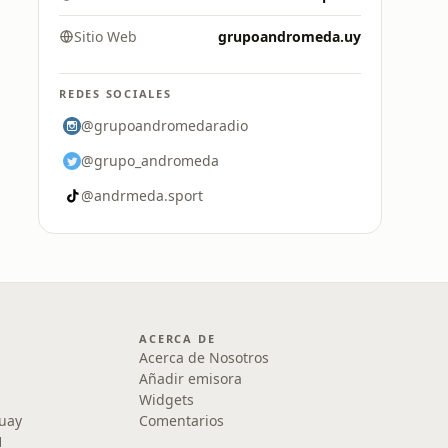
Sitio Web
grupoandromeda.uy
REDES SOCIALES
@grupoandromedaradio
@grupo_andromeda
@andrmeda.sport
ACERCA DE
Acerca de Nosotros
Añadir emisora
Widgets
uay
Comentarios
1