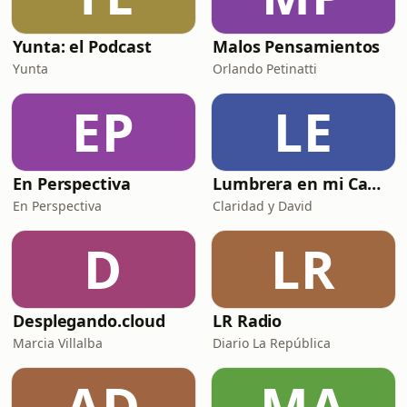
Yunta: el Podcast
Malos Pensamientos
Yunta
Orlando Petinatti
EP
LE
En Perspectiva
Lumbrera en mi Camino - Biblia en Audio
En Perspectiva
Claridad y David
D
LR
Desplegando.cloud
LR Radio
Marcia Villalba
Diario La República
AD
MA