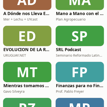
A Dónde nos Lleva Esto
Mano a Mano con el Plan Agropecuario
Mer + Lechu + UYcast
Plan Agropecuario
ED
SP
EVOLUCION DE LA RADIOAFICION
SRL Podcast
URUGUAY.NET
Seminario Reformado Latinoamericano
MT
FP
Mientras tomamos mate con Gavo Silveyra
Finanzas para no Financieros
Gavo Silveyra
Prof. Pablo Freyer