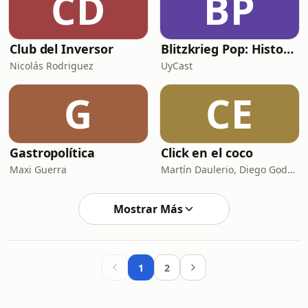
CD
BP
Club del Inversor
Blitzkrieg Pop: Historias de la Segunda Guerra Mundial
Nicolás Rodriguez
UyCast
G
CE
Gastropolítica
Click en el coco
Maxi Guerra
Martín Daulerio, Diego Godoy y Edu Sanguinetti
Mostrar Más
1
2