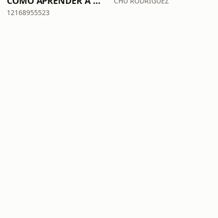
CÓMO APRENDER A DECIR NO (SIN MORIR EN EL INTENTO)
CHU RODRÍGUEZ
12168955523