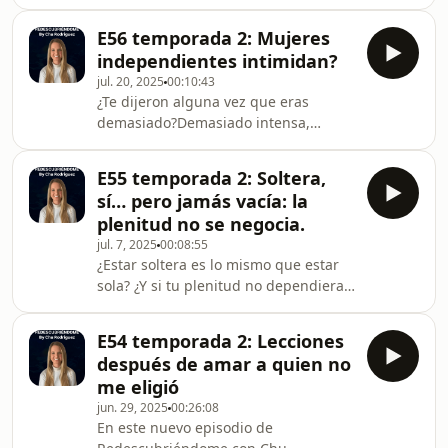
de Redescubriéndome con Chu
Rodríguez nos metemos de lleno en
E56 temporada 2: Mujeres
una de las trampas más comunes (y
independientes intimidan?
dolorosas) del amor moderno: la
jul. 20, 2025
00:10:43
intermitencia emocional.Esa que te
¿Te dijeron alguna vez que eras
enreda con un “te quiero” hoy y un
demasiado?Demasiado intensa,
“mejor desaparezco” mañana.Esa que
demasiado linda, demasiado clara.En
te hace creer que estás viviendo
este episodio de Redescubriéndome
intensidad… cuando en realidad estás
E55 temporada 2: Soltera,
con Chu Rodríguez hablamos de por
sobreviviendo a la
sí… pero jamás vacía: la
qué una mujer segura, ambiciosa y
ansiedad.Exploramos qué e
plenitud no se negocia.
emocionalmente independiente no es
jul. 7, 2025
00:08:55
una amenaza… es un filtro.Vas a
¿Estar soltera es lo mismo que estar
descubrir:• Por qué algunos hombres
sola? ¿Y si tu plenitud no dependiera
se sienten intimidados frente al brillo
de tener pareja, sino de elegirte cada
femenino.• Qué revelan los estudios
día?En este episodio íntimo y
de Harvard, Columbia y
E54 temporada 2: Lecciones
revelador, Chu Rodríguez te invita a
después de amar a quien no
cuestionar creencias, soltar mandatos
me eligió
y reencontrarte con vos misma.💥 Vas
jun. 29, 2025
00:26:08
a descubrir: • Qué diferencia hay
En este nuevo episodio de
entre estar sola y estar soltera • Los 3