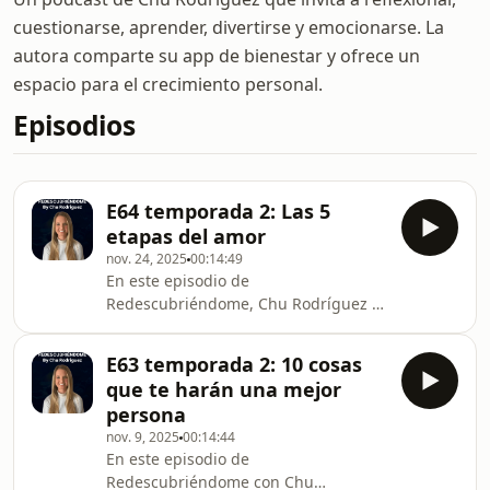
cuestionarse, aprender, divertirse y emocionarse. La
autora comparte su app de bienestar y ofrece un
espacio para el crecimiento personal.
Episodios
E64 temporada 2: Las 5
etapas del amor
nov. 24, 2025
00:14:49
En este episodio de
Redescubriéndome, Chu Rodríguez te
acompaña a atravesar —con verdad,
profundidad y una mirada emocional
E63 temporada 2: 10 cosas
adulta— las cinco etapas del amor
que te harán una mejor
que casi nadie te explica, pero que
persona
todos vivimos.Desde el brillo del
nov. 9, 2025
00:14:44
enamoramiento hasta la solidez del
En este episodio de
amor maduro, pasando por la etapa
Redescubriéndome con Chu
más temida —esa en la que muchos