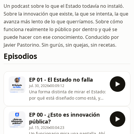
Un podcast sobre lo que el Estado todavía no instaló.
Sobre la innovación que existe, la que se intenta, la que
avanza más lento de lo que querríamos. Sobre cómo
funciona realmente lo público por dentro y qué se
puede hacer con ese conocimiento. Conducido por
Javier Pastorino. Sin gurús, sin quejas, sin recetas.
Episodios
EP 01 - El Estado no falla
jul. 30, 2026
00:09:12
Una forma distinta de mirar el Estado:
por qué está diseñado como está, y
qué margen real tenés para
cambiarlo, aunque no tengas el poder
EP 00 - ¿Esto es innovación
de decidir.Sin fórmulas, sin quejas,
pública?
sin recetas.Actualización pendiente.
jul. 15, 2026
00:04:23
Innovar lo público.Material
Un funcionario mira una pantalla. Ahí