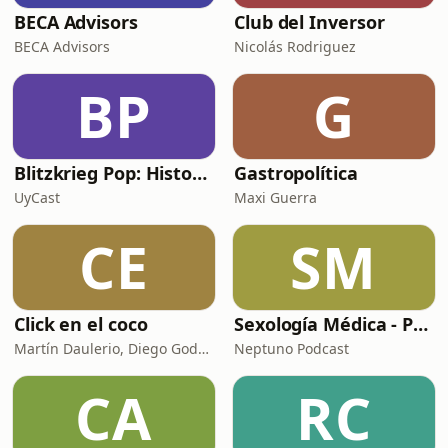
BECA Advisors
Club del Inversor
BECA Advisors
Nicolás Rodriguez
BP
G
Blitzkrieg Pop: Historias de la Segunda Guerra Mundial
Gastropolítica
UyCast
Maxi Guerra
CE
SM
Click en el coco
Sexología Médica - Podcast del Dr. Santiago Cedrés
Martín Daulerio, Diego Godoy y Edu Sanguinetti
Neptuno Podcast
CA
RC