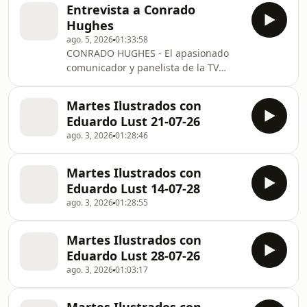
reflexiona osbre las cuatro estrellas
todo, de adolescente, cae en el
Entrevista a Conrado
celestes y además afirmó "Para mi, el
infierno? ¿Cómo viviendo en el
Hughes
Mundial terminó cuando Uruguay
infierno pud
ago. 5, 2026
01:33:58
perdió con España" Habló de Malasia
CONRADO HUGHES - El apasionado
la sub 20 vicecampeona del Mundo,
comunicador y panelista de la TV
del Campeonato de Nigeria y de su
habla sobre nuestro país y analiza el
paso por el Mundial Corea Japón
mundo de Trump, Putin, Pedro
2002. El "facha" en #LaEntrevista
Martes Ilustrados con
Sanchez, Bukele, Milei, Ortega y por
#MalosPensamientosPo
Eduardo Lust 21-07-26
supuesto, Yamandú Orsi. En una
ago. 3, 2026
01:28:46
divertida y genuina charla Connie
analiza como ve al Uruguay, como
define al gobierno de izquierda y
Martes Ilustrados con
cuenta una historia poco conocida:
Eduardo Lust 14-07-28
fue uno de los primeros en tener mail
ago. 3, 2026
01:28:55
en nuestro país. ¿Qué sinti
Martes Ilustrados con
Eduardo Lust 28-07-26
ago. 3, 2026
01:03:17