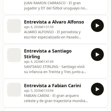
JUAN RAMON CARRASCO - El gran
jugador y DT del fútbol uruguayo nos
regaló momentos divertidos y
polémicos sobre la Celeste en USA
Entrevista a Alvaro Alfonso
2026 "Uruguay juega al Tiki Tiki de
ago. 6, 2026
01:51:59
Carrasco". Además, hizo futurología
ALVARO ALFONSO - El periodista y
con el Mundial "Argentina no es
escritor especializado en Pasado
candidato. Son España, Francia,
Reciente analiza el relato de la
Inglaterra y Brasil" y lanzó la frase del
izquierda, afirma que los presos en
año "Messi tiene las mismas
Entrevista a Santiago
Domingo Arena "son malpresos", y
características que tenía Juan Ramón
Stirling
con lujo de detalles, habla de cada
Carrasco". Para terminar t
ago. 6, 2026
01:41:04
hecho de los tupamaros y de la
SANTIAGO STIRLING - Santiago vivió
Dictadura. Una clase abierta sobre
su infancia en Treinta y Tres junto a
por qué vivimos lo que vivimos y como
sus padres y hermanos, rodeado de
el Uruguay recuperó la Democracia.
amigos y siendo buen estudiante. A
#LaEntrevista
Entrevista a Fabian Carini
los 14 años, probó el alcohol, luego la
#MalosPensamientosPodcast
ago. 5, 2026
01:53:04
marihuana, apareció la cocaina y
FABIAN CARINI - El gran arquero
luego sufrió ludapatía. El juego se
celeste y de gran trayectoria mundial,
apoderó de su mente y de su vida. Su
habla de la final del Mundial,
peor vicio. ¿Cómo un niño que tiene