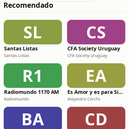
Recomendado
Messi, del mundial de Argentina 78
SL
CS
Santas Listas
CFA Society Uruguay
Santas Listas
CFA Society Uruguay
R1
EA
Radiomundo 1170 AM
Es Amor y es para Siempre
Radiomundo
Alejandro Corchs
BA
CD