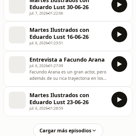
Martes Ilustrados con
Eduardo Lust 30-06-26
jul. 7, 2026
01:22:06
Martes Ilustrados con
Eduardo Lust 16-06-26
jul. 6, 2026
01:23:51
Entrevista a Facundo Arana
jul. 6, 2026
01:27:09
Facundo Arana es un gran actor, pero
además de su rica trayectoria en los
escenarios y en la TV, es un
enamorado del alpinismo. Hacer
Martes Ilustrados con
cumbre y escalar montañas es su
Eduardo Lust 23-06-26
pasión. Así contó de sus inicios
jul. 6, 2026
01:28:59
subiendo el Aconcagua, también el
Everest y su última experiencia en
Nepal, subir el Ama Dablam.
Hablamos del Mundial y de su amor
Cargar más episodios
por la Selección Argentina y Lionel