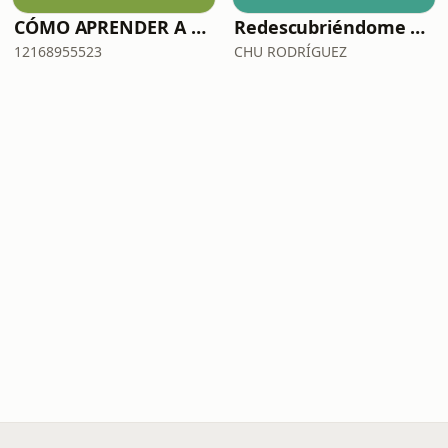
CÓMO APRENDER A DECIR NO (SIN MORIR EN EL INTENTO)
Redescubriéndome con Chu Rodríguez
12168955523
CHU RODRÍGUEZ