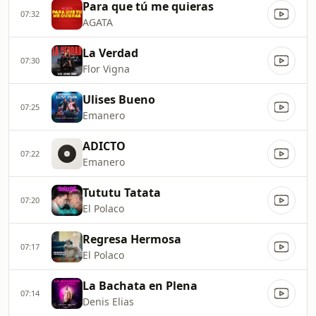
Para que tú me quieras
07:32
AGATA
La Verdad
07:30
Flor Vigna
Ulises Bueno
07:25
Emanero
ADICTO
07:22
Emanero
Tututu Tatata
07:20
El Polaco
Regresa Hermosa
07:17
El Polaco
La Bachata en Plena
07:14
Denis Elias