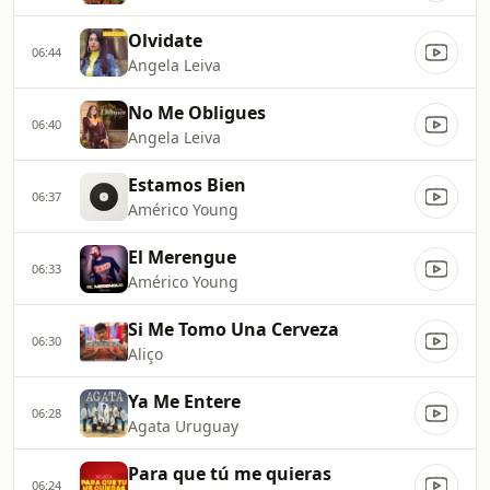
Olvidate
06:44
Angela Leiva
No Me Obligues
06:40
Angela Leiva
Estamos Bien
06:37
Américo Young
El Merengue
06:33
Américo Young
Si Me Tomo Una Cerveza
06:30
Aliço
Ya Me Entere
06:28
Agata Uruguay
Para que tú me quieras
06:24