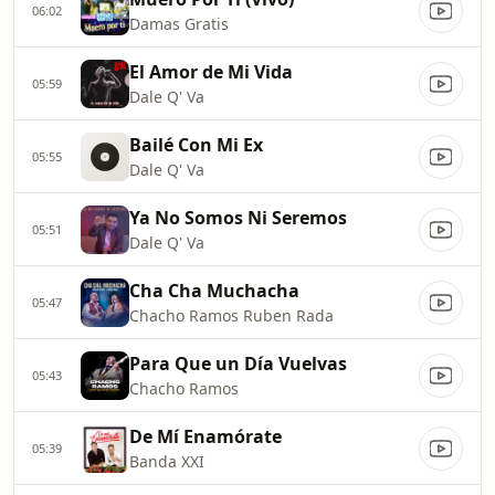
06:02
Damas Gratis
El Amor de Mi Vida
05:59
Dale Q' Va
Bailé Con Mi Ex
05:55
Dale Q' Va
Ya No Somos Ni Seremos
05:51
Dale Q' Va
Cha Cha Muchacha
05:47
Chacho Ramos Ruben Rada
Para Que un Día Vuelvas
05:43
Chacho Ramos
De Mí Enamórate
05:39
Banda XXI