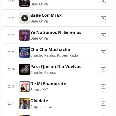
02:35
Dale Q' Va
Bailé Con Mi Ex
02:31
Dale Q' Va
Ya No Somos Ni Seremos
02:27
Dale Q' Va
Cha Cha Muchacha
02:23
Chacho Ramos Ruben Rada
Para Que un Día Vuelvas
02:19
Chacho Ramos
De Mí Enamórate
02:15
Banda XXI
Olvidate
02:11
Angela Leiva