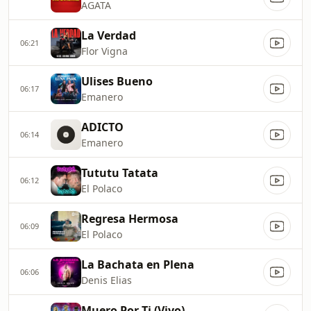
AGATA
La Verdad
06:21
Flor Vigna
Ulises Bueno
06:17
Emanero
ADICTO
06:14
Emanero
Tututu Tatata
06:12
El Polaco
Regresa Hermosa
06:09
El Polaco
La Bachata en Plena
06:06
Denis Elias
Muero Por Ti (Vivo)