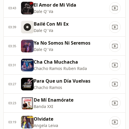
El Amor de Mi Vida
03:43
Dale Q' Va
Bailé Con Mi Ex
03:39
Dale Q' Va
Ya No Somos Ni Seremos
03:35
Dale Q' Va
Cha Cha Muchacha
03:31
Chacho Ramos Ruben Rada
Para Que un Día Vuelvas
03:27
Chacho Ramos
De Mí Enamórate
03:23
Banda XXI
Olvidate
03:19
Angela Leiva