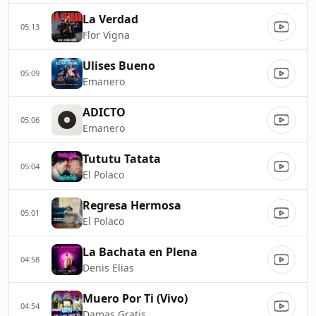
La Verdad
05:13
Flor Vigna
Ulises Bueno
05:09
Emanero
ADICTO
05:06
Emanero
Tututu Tatata
05:04
El Polaco
Regresa Hermosa
05:01
El Polaco
La Bachata en Plena
04:58
Denis Elias
Muero Por Ti (Vivo)
04:54
Damas Gratis