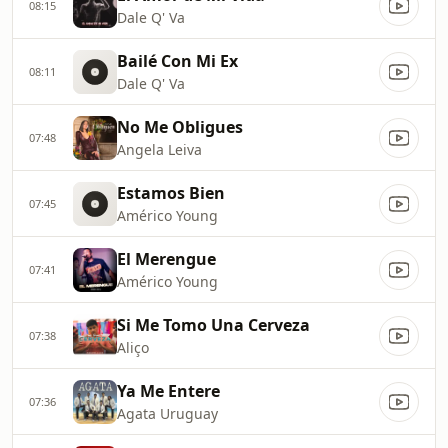
08:15
Dale Q' Va
Bailé Con Mi Ex
08:11
Dale Q' Va
No Me Obligues
07:48
Angela Leiva
Estamos Bien
07:45
Américo Young
El Merengue
07:41
Américo Young
Si Me Tomo Una Cerveza
07:38
Aliço
Ya Me Entere
07:36
Agata Uruguay