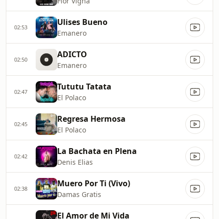
Flor Vigna
Ulises Bueno
02:53
Emanero
ADICTO
02:50
Emanero
Tututu Tatata
02:47
El Polaco
Regresa Hermosa
02:45
El Polaco
La Bachata en Plena
02:42
Denis Elias
Muero Por Ti (Vivo)
02:38
Damas Gratis
El Amor de Mi Vida