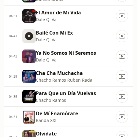
El Amor de Mi Vida
04:51
Dale Q' Va
Bailé Con Mi Ex
04:47
Dale Q' Va
Ya No Somos Ni Seremos
04:43
Dale Q' Va
Cha Cha Muchacha
04:39
Chacho Ramos Ruben Rada
Para Que un Día Vuelvas
04:35
Chacho Ramos
De Mí Enamórate
04:31
Banda XXI
Olvidate
04:27