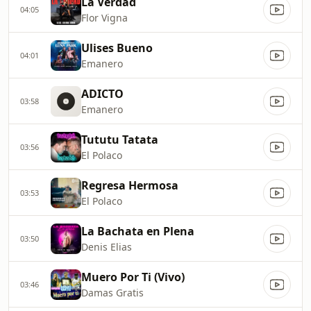
La Verdad
04:05
Flor Vigna
Ulises Bueno
04:01
Emanero
ADICTO
03:58
Emanero
Tututu Tatata
03:56
El Polaco
Regresa Hermosa
03:53
El Polaco
La Bachata en Plena
03:50
Denis Elias
Muero Por Ti (Vivo)
03:46
Damas Gratis