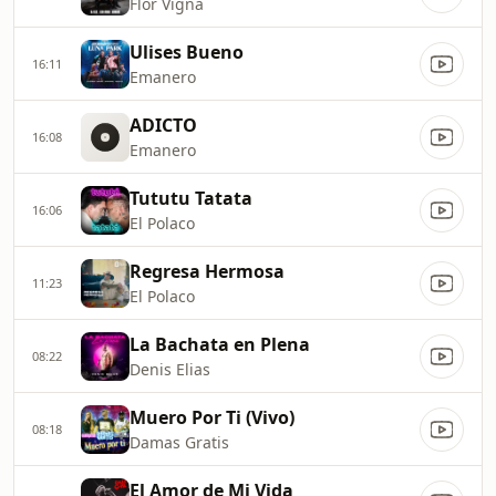
Flor Vigna
Ulises Bueno
16:11
Emanero
ADICTO
16:08
Emanero
Tututu Tatata
16:06
El Polaco
Regresa Hermosa
11:23
El Polaco
La Bachata en Plena
08:22
Denis Elias
Muero Por Ti (Vivo)
08:18
Damas Gratis
El Amor de Mi Vida