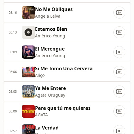
No Me Obligues
03:16
Angela Leiva
Estamos Bien
03:13
Américo Young
El Merengue
03:09
Américo Young
Si Me Tomo Una Cerveza
03:06
Aliço
Ya Me Entere
03:03
Agata Uruguay
Para que tú me quieras
03:00
AGATA
La Verdad
02:57