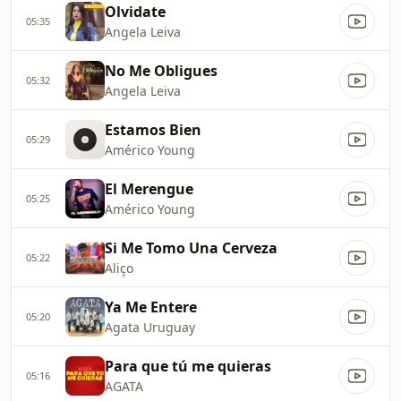
Olvidate
05:35
Angela Leiva
No Me Obligues
05:32
Angela Leiva
Estamos Bien
05:29
Américo Young
El Merengue
05:25
Américo Young
Si Me Tomo Una Cerveza
05:22
Aliço
Ya Me Entere
05:20
Agata Uruguay
Para que tú me quieras
05:16
AGATA