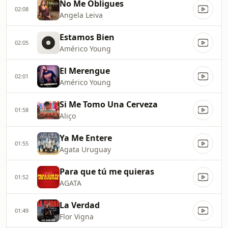
No Me Obligues
02:08
Angela Leiva
Estamos Bien
02:05
Américo Young
El Merengue
02:01
Américo Young
Si Me Tomo Una Cerveza
01:58
Aliço
Ya Me Entere
01:55
Agata Uruguay
Para que tú me quieras
01:52
AGATA
La Verdad
01:49
Flor Vigna