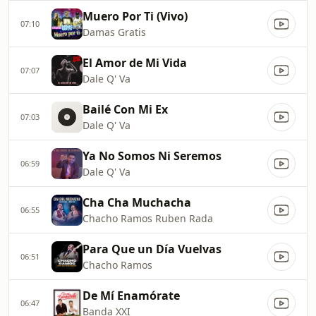
Muero Por Ti (Vivo)
07:10
Damas Gratis
El Amor de Mi Vida
07:07
Dale Q' Va
Bailé Con Mi Ex
07:03
Dale Q' Va
Ya No Somos Ni Seremos
06:59
Dale Q' Va
Cha Cha Muchacha
06:55
Chacho Ramos Ruben Rada
Para Que un Día Vuelvas
06:51
Chacho Ramos
De Mí Enamórate
06:47
Banda XXI