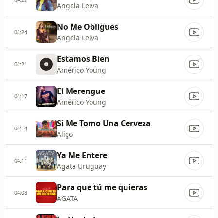
Angela Leiva
No Me Obligues
04:24
Angela Leiva
Estamos Bien
04:21
Américo Young
El Merengue
04:17
Américo Young
Si Me Tomo Una Cerveza
04:14
Aliço
Ya Me Entere
04:11
Agata Uruguay
Para que tú me quieras
04:08
AGATA