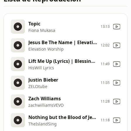
Topic
13:13
Fiona Mukasa
Jesus Be The Name | Elevation Worship (feat. Tiffany Hudson)
12:02
Elevation Worship
Lift Me Up (Lyrics) | Blessing Offor
11:49
HisWill Lyrics
Justin Bieber
11:35
ZELOtube
Zach Williams
11:28
zachwilliamsVEVO
Nothing but the Blood of Jesus ( modern version)
11:18
TheIslandSing