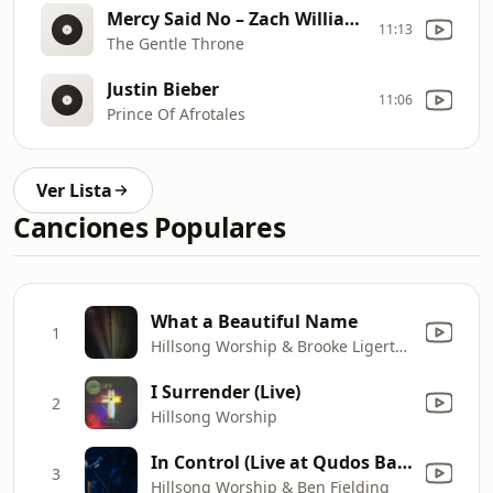
Mercy Said No – Zach Williams, Carrie Underwood, Chris Tomlin & Brandon Lake (2026 Music Video)
11:13
The Gentle Throne
Justin Bieber
11:06
Prince Of Afrotales
Ver Lista
Canciones Populares
What a Beautiful Name
1
Hillsong Worship & Brooke Ligertwood
I Surrender (Live)
2
Hillsong Worship
In Control (Live at Qudos Bank Arena)
3
Hillsong Worship & Ben Fielding