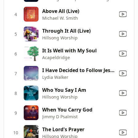
Above All (Live)
4
Michael W. Smith
Through It All (Live)
5
Hillsong Worship
It Is Well with My Soul
6
Acapeldridge
I Have Decided to Follow Jesus
7
Lydia Walker
Who You Say I Am
8
Hillsong Worship
When You Carry God
9
Jimmy D Psalmist
The Lord's Prayer
10
Hillsong Worship