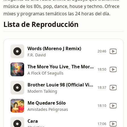
música de los 80s, pop, dance, house y techno. Ofrece
mixes y programas temáticos las 24 horas del día.
Lista de Reproducción
Words (Moreno J Remix)
20:46
F.R. David
The More You Live_ The More You Love
18:50
A Flock Of Seagulls
Brother Louie 98 (Official Video
18:37
Modern Talking
Me Quedare Sólo
18:10
Amistades Peligrosas
Cara
17:06