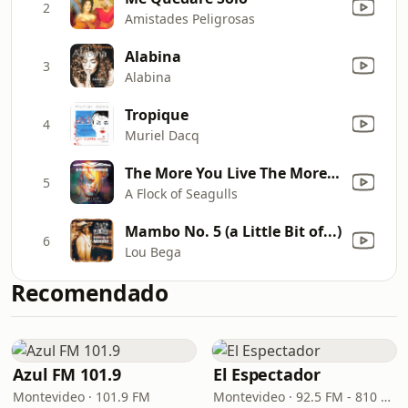
2
Amistades Peligrosas
Alabina
3
Alabina
Tropique
4
Muriel Dacq
The More You Live The More You Love
5
A Flock of Seagulls
Mambo No. 5 (a Little Bit of...)
6
Lou Bega
Recomendado
Azul FM 101.9
El Espectador
Montevideo · 101.9 FM
Montevideo · 92.5 FM - 810 AM