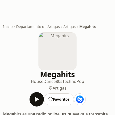
Inicio
Departamento de Artigas
Artigas
Megahits
Megahits
House
Dance
80s
Techno
Pop
Artigas
Favoritos
Megahits es una radio online uruguaya que transmite