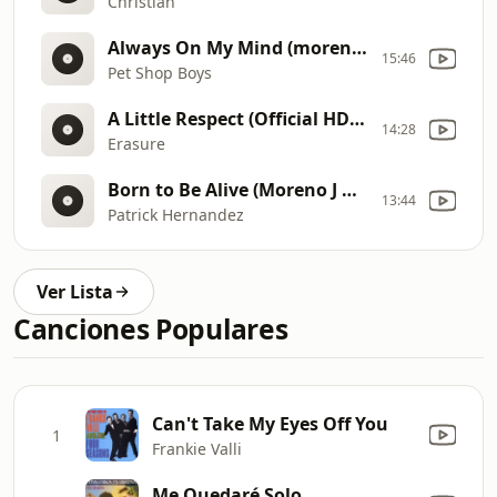
Christian
Always On My Mind (moreno J Remix)
15:46
Pet Shop Boys
A Little Respect (Official HD Music Video)
14:28
Erasure
Born to Be Alive (Moreno J Remix)
13:44
Patrick Hernandez
Ver Lista
Canciones Populares
Can't Take My Eyes Off You
1
Frankie Valli
Me Quedaré Solo