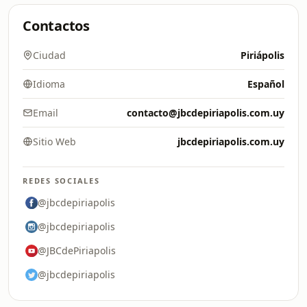
Contactos
Ciudad
Piriápolis
Idioma
Español
Email
contacto@jbcdepiriapolis.com.uy
Sitio Web
jbcdepiriapolis.com.uy
REDES SOCIALES
@jbcdepiriapolis
@jbcdepiriapolis
@JBCdePiriapolis
@jbcdepiriapolis