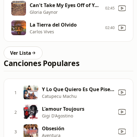
Can't Take My Eyes Off of You (Radio Edit)
02:45
Gloria Gaynor
La Tierra del Olvido
02:40
Carlos Vives
Ver Lista
Canciones Populares
Y Lo Que Quiero Es Que Pises Sin el Suelo
1
Catupecu Machu
L'amour Toujours
2
Gigi D'Agostino
Obsesión
3
Aventura