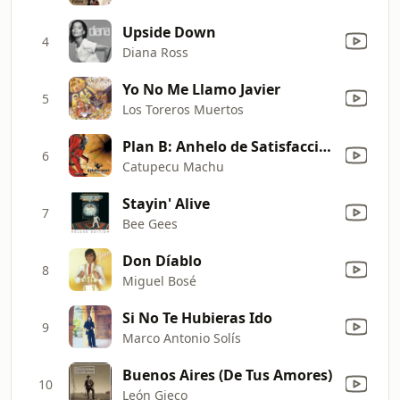
Upside Down
4
Diana Ross
Yo No Me Llamo Javier
5
Los Toreros Muertos
Plan B: Anhelo de Satisfacción
6
Catupecu Machu
Stayin' Alive
7
Bee Gees
Don Díablo
8
Miguel Bosé
Si No Te Hubieras Ido
9
Marco Antonio Solís
Buenos Aires (De Tus Amores)
10
León Gieco