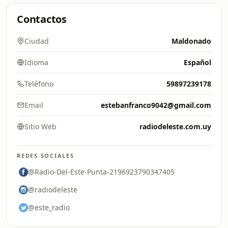
Contactos
Ciudad
Maldonado
Idioma
Español
Teléfono
59897239178
Email
estebanfranco9042@gmail.com
Sitio Web
radiodeleste.com.uy
REDES SOCIALES
@Radio-Del-Este-Punta-2196923790347405
@radiodeleste
@este_radio