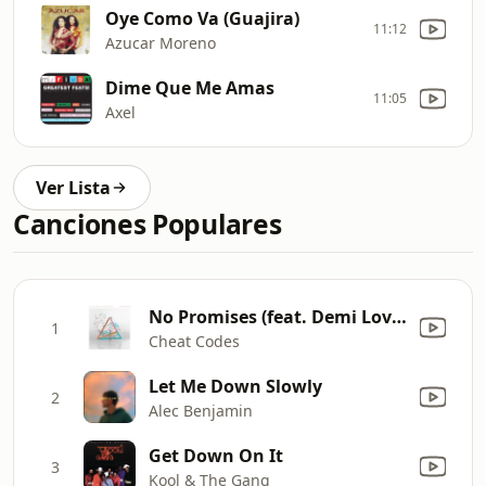
Oye Como Va (Guajira)
11:12
Azucar Moreno
Dime Que Me Amas
11:05
Axel
Ver Lista
Canciones Populares
No Promises (feat. Demi Lovato)
1
Cheat Codes
Let Me Down Slowly
2
Alec Benjamin
Get Down On It
3
Kool & The Gang