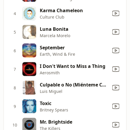
Karma Chameleon
4
Culture Club
Luna Bonita
5
Marcela Morelo
September
6
Earth, Wind & Fire
I Don't Want to Miss a Thing
7
Aerosmith
Culpable o No (Miénteme Como Siempre)
8
Luis Miguel
Toxic
9
Britney Spears
Mr. Brightside
10
The Killers