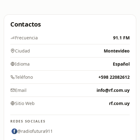
Contactos
Frecuencia
91.1 FM
Ciudad
Montevideo
Idioma
Español
Teléfono
+598 22082612
Email
info@rf.com.uy
Sitio Web
rf.com.uy
REDES SOCIALES
@radiofutura911