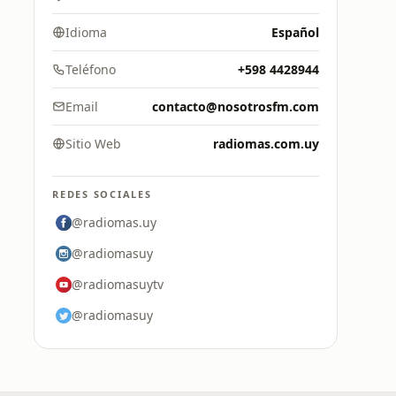
Idioma
Español
Teléfono
+598 4428944
Email
contacto@nosotrosfm.com
Sitio Web
radiomas.com.uy
REDES SOCIALES
@radiomas.uy
@radiomasuy
@radiomasuytv
@radiomasuy