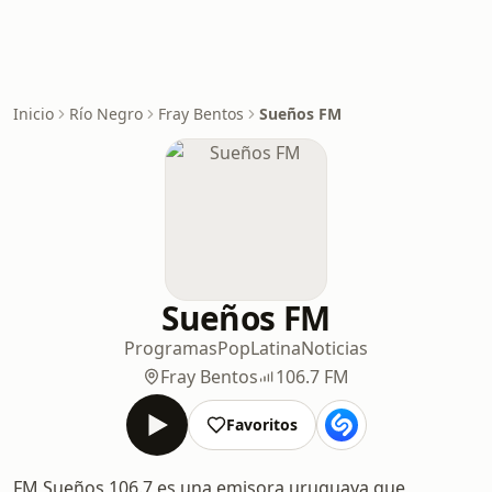
Inicio
Río Negro
Fray Bentos
Sueños FM
Sueños FM
Programas
Pop
Latina
Noticias
Fray Bentos
106.7 FM
Favoritos
FM Sueños 106.7 es una emisora uruguaya que