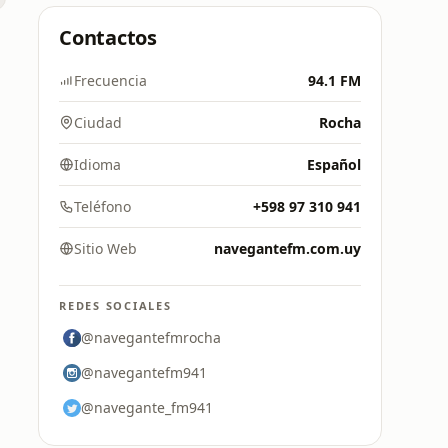
Contactos
Frecuencia
94.1 FM
Ciudad
Rocha
Idioma
Español
Teléfono
+598 97 310 941
Sitio Web
navegantefm.com.uy
REDES SOCIALES
@navegantefmrocha
@navegantefm941
@navegante_fm941