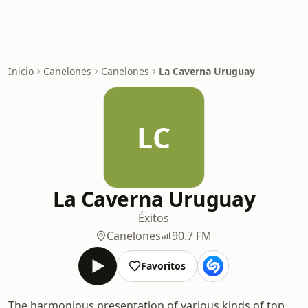
Inicio
Canelones
Canelones
La Caverna Uruguay
LC
La Caverna Uruguay
Éxitos
Canelones
90.7 FM
Favoritos
The harmonious presentation of various kinds of top