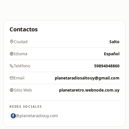
Contactos
Ciudad
Salto
Idioma
Español
Teléfono
59894048860
Email
planetaradiosaltouy@gmail.com
Sitio Web
planetaretro.webnode.com.uy
REDES SOCIALES
@planetaradiouy.com