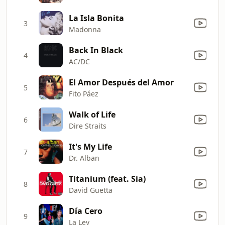
La Isla Bonita
3
Madonna
Back In Black
4
AC/DC
El Amor Después del Amor
5
Fito Páez
Walk of Life
6
Dire Straits
It's My Life
7
Dr. Alban
Titanium (feat. Sia)
8
David Guetta
Día Cero
9
La Ley