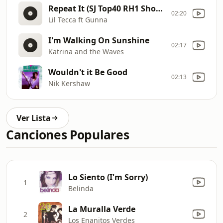
Repeat It (SJ Top40 RH1 Short) Clean - 10A - 74
02:20
Lil Tecca ft Gunna
I'm Walking On Sunshine
02:17
Katrina and the Waves
Wouldn't it Be Good
02:13
Nik Kershaw
Ver Lista
Canciones Populares
Lo Siento (I'm Sorry)
1
Belinda
La Muralla Verde
2
Los Enanitos Verdes