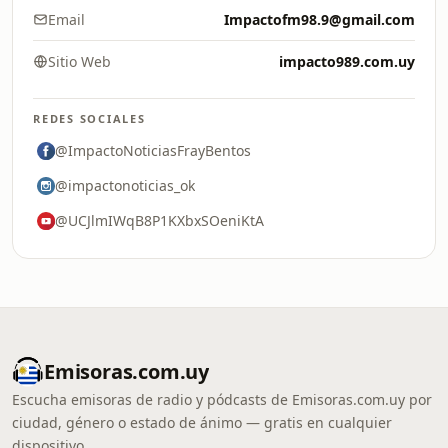
Email
Impactofm98.9@gmail.com
Sitio Web
impacto989.com.uy
REDES SOCIALES
@ImpactoNoticiasFrayBentos
@impactonoticias_ok
@UCJlmIWqB8P1KXbxSOeniKtA
Emisoras.com.uy
Escucha emisoras de radio y pódcasts de Emisoras.com.uy por
ciudad, género o estado de ánimo — gratis en cualquier
dispositivo.