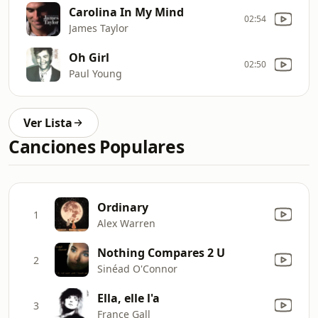
Carolina In My Mind
02:54
James Taylor
Oh Girl
02:50
Paul Young
Ver Lista
Canciones Populares
Ordinary
1
Alex Warren
Nothing Compares 2 U
2
Sinéad O'Connor
Ella, elle l'a
3
France Gall