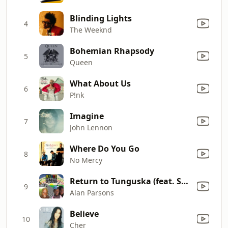
Blinding Lights
4
The Weeknd
Bohemian Rhapsody
5
Queen
What About Us
6
P!nk
Imagine
7
John Lennon
Where Do You Go
8
No Mercy
Return to Tunguska (feat. Shpongle & Dave Gilmour)
9
Alan Parsons
Believe
10
Cher