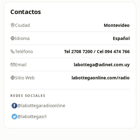
Contactos
Ciudad
Montevideo
Idioma
Español
Teléfono
Tel 2708 7200 / Cel 094 474 766
Email
labottega@adinet.com.uy
Sitio Web
labottegaonline.com/radio
REDES SOCIALES
@labottegaradioonline
@labottegasrl