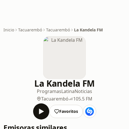
Inicio
Tacuarembó
Tacuarembó
La Kandela FM
La Kandela FM
Programas
Latina
Noticias
Tacuarembó
105.5 FM
Favoritos
Emisoras similares