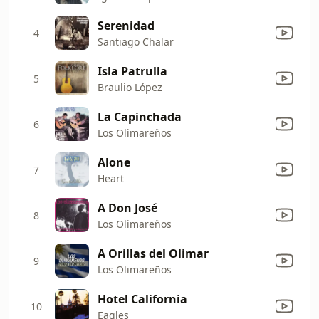
Serenidad
4
Santiago Chalar
Isla Patrulla
5
Braulio López
La Capinchada
6
Los Olimareños
Alone
7
Heart
A Don José
8
Los Olimareños
A Orillas del Olimar
9
Los Olimareños
Hotel California
10
Eagles