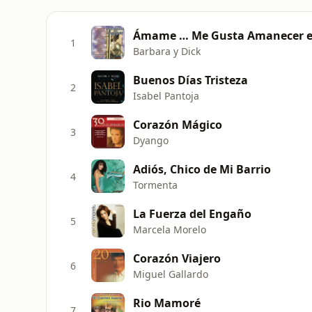
Ámame … Me Gusta Amanecer e
1
Barbara y Dick
Buenos Días Tristeza
2
Isabel Pantoja
Corazón Mágico
3
Dyango
Adiós, Chico de Mi Barrio
4
Tormenta
La Fuerza del Engaño
5
Marcela Morelo
Corazón Viajero
6
Miguel Gallardo
Rio Mamoré
7