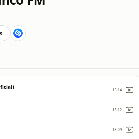
s
icial)
13:14
13:12
13:09