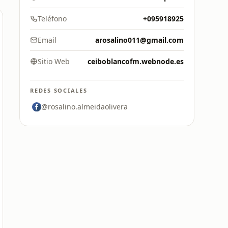
Teléfono
+095918925
Email
arosalino011@gmail.com
Sitio Web
ceiboblancofm.webnode.es
REDES SOCIALES
@rosalino.almeidaolivera