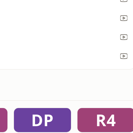
DP
R4