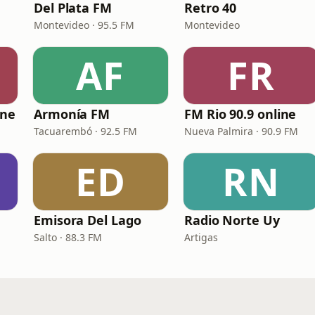
Del Plata FM
Retro 40
Montevideo · 95.5 FM
Montevideo
AF
FR
ine
Armonía FM
FM Rio 90.9 online
Tacuarembó · 92.5 FM
Nueva Palmira · 90.9 FM
ED
RN
Emisora Del Lago
Radio Norte Uy
Salto · 88.3 FM
Artigas