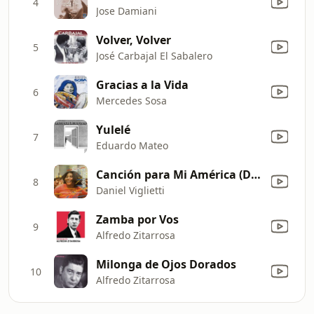
4
Jose Damiani
Volver, Volver
5
José Carbajal El Sabalero
Gracias a la Vida
6
Mercedes Sosa
Yulelé
7
Eduardo Mateo
Canción para Mi América (Dale Tu Mano al Indio) [En Vivo]
8
Daniel Viglietti
Zamba por Vos
9
Alfredo Zitarrosa
Milonga de Ojos Dorados
10
Alfredo Zitarrosa