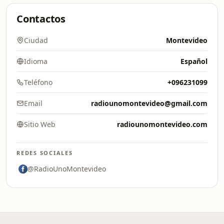
Contactos
Ciudad
Montevideo
Idioma
Español
Teléfono
+096231099
Email
radiounomontevideo@gmail.com
Sitio Web
radiounomontevideo.com
REDES SOCIALES
@RadioUnoMontevideo