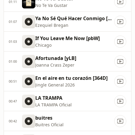
01:11
No Te Va Gustar
Ya No Sé Qué Hacer Conmigo [w4q]
01:07
Ezequiel Bregan
If You Leave Me Now [pbW]
01:03
Chicago
Afortunada [yLB]
01:00
Joanna Crass Zeper
En el aire en tu corazón [364D]
00:51
Jingle General 2026
LA TRAMPA
00:47
LA TRAMPA Oficial
buitres
00:42
Buitres Oficial