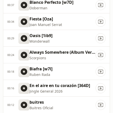
Blanco Perfecto [w7D]
00:37
Doberman
Fiesta [Oza]
00:34
Joan Manuel Serrat
Oasis [1ib9]
00:29
Wonderwall
Always Somewhere (Album Version) [pbO]
00:24
Scorpions
Biafra [w7l]
00:18
Ruben Rada
En el aire en tu corazón [364D]
00:16
Jingle General 2026
buitres
00:12
Buitres Oficial