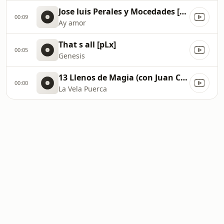
Jose luis Perales y Mocedades [OyN]
00:09
Ay amor
That s all [pLx]
00:05
Genesis
13 Llenos de Magia (con Juan Casanova) [w4W]
00:00
La Vela Puerca