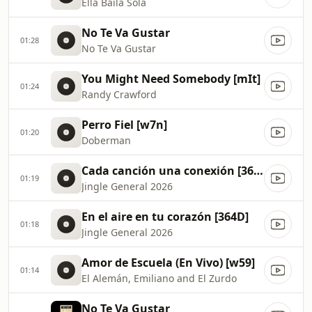
Ella Baila Sola
No Te Va Gustar
01:28
No Te Va Gustar
You Might Need Somebody [mIt]
01:24
Randy Crawford
Perro Fiel [w7n]
01:20
Doberman
Cada canción una conexión [364E]
01:19
Jingle General 2026
En el aire en tu corazón [364D]
01:18
Jingle General 2026
Amor de Escuela (En Vivo) [w59]
01:14
El Alemán, Emiliano and El Zurdo
No Te Va Gustar