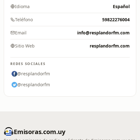
Idioma
Español
Teléfono
59822276004
Email
info@resplandorfm.com
Sitio Web
resplandorfm.com
REDES SOCIALES
@resplandorfm
@resplandorfm
Emisoras.com.uy