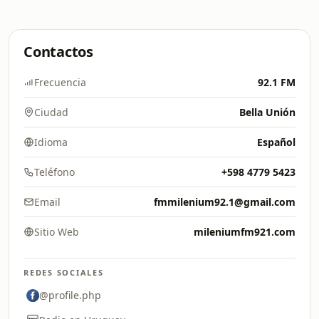
Contactos
Frecuencia
92.1 FM
Ciudad
Bella Unión
Idioma
Español
Teléfono
+598 4779 5423
Email
fmmilenium92.1@gmail.com
Sitio Web
mileniumfm921.com
REDES SOCIALES
@profile.php