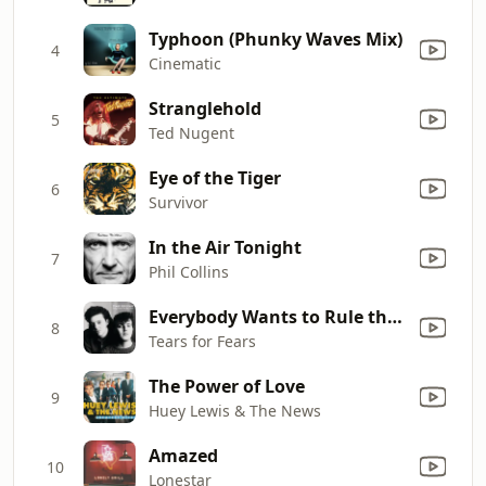
Typhoon (Phunky Waves Mix)
4
Cinematic
Stranglehold
5
Ted Nugent
Eye of the Tiger
6
Survivor
In the Air Tonight
7
Phil Collins
Everybody Wants to Rule the World
8
Tears for Fears
The Power of Love
9
Huey Lewis & The News
Amazed
10
Lonestar