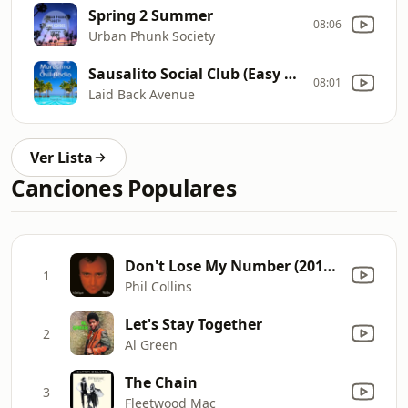
Spring 2 Summer
08:06
Urban Phunk Society
Sausalito Social Club (Easy Life Remastered Mix)
08:01
Laid Back Avenue
Ver Lista
Canciones Populares
Don't Lose My Number (2016 Remastered)
1
Phil Collins
Let's Stay Together
2
Al Green
The Chain
3
Fleetwood Mac