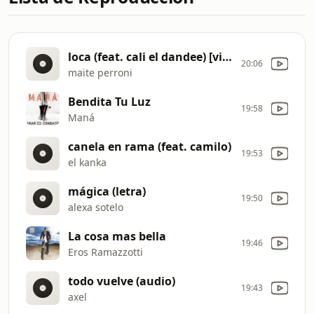
loca (feat. cali el dandee) [video oficial]
20:06
maite perroni
Bendita Tu Luz
19:58
Maná
canela en rama (feat. camilo)
19:53
el kanka
mágica (letra)
19:50
alexa sotelo
La cosa mas bella
19:46
Eros Ramazzotti
todo vuelve (audio)
19:43
axel