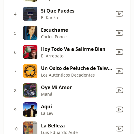
Sí Que Puedes
4
El Kanka
Escuchame
5
Carlos Ponce
Hoy Todo Va a Salirme Bien
6
El Arrebato
Un Osito de Peluche de Taiwán
7
Los Auténticos Decadentes
Oye Mi Amor
8
Maná
Aquí
9
La Ley
La Belleza
10
Luis Eduardo Aute