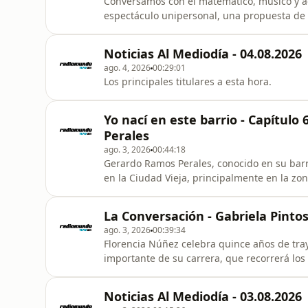
Conversamos con el matemático, músico y a
espectáculo unipersonal, una propuesta de d
desde un lugar inesperado: el de la curiosid
Krivocapich, la obra recorre la historia de 
Noticias Al Mediodía - 04.08.2026
preguntas que nos desafían
ago. 4, 2026
00:29:01
Los principales titulares a esta hora.
Yo nací en este barrio - Capítul
Perales
ago. 3, 2026
00:44:18
Gerardo Ramos Perales, conocido en su barr
en la Ciudad Vieja, principalmente en la zon
Nacido en 1914, describe con detalle la cas
don Tomás Toribio, hoy en proceso de reco
La Conversación - Gabriela Pinto
pasaje y manantial ma
ago. 3, 2026
00:39:34
Florencia Núñez celebra quince años de tra
importante de su carrera, que recorrerá los 
Auditorio Nacional del Sodre, también la llev
La cantautora presentó el sencillo que da 
Noticias Al Mediodía - 03.08.2026
como ho