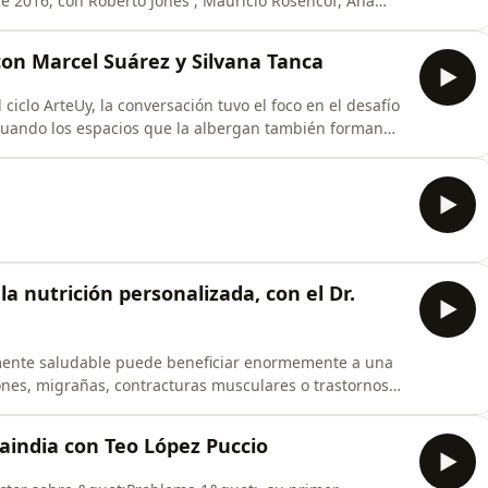
de 2016, con Roberto Jones , Mauricio Rosencof, Ana
El diario Bild publica una portada hecha a mano con el
tingue", fue emitido originalmente el 29 de junio de
con Marcel Suárez y Silvana Tanca
 ciclo ArteUy, la conversación tuvo el foco en el desafío
 cuando los espacios que la albergan también forman
ión del Patrimonio Cultural de la Nación, Marcel
 en Gestión de públicos en el Instituto Nacional de
la nutrición personalizada, con el Dr.
mente saludable puede beneficiar enormemente a una
ones, migrañas, contracturas musculares o trastornos
ro mapa genético condiciona la manera en que el
 genetista Jorge Dotto nos invita a descubrir una de
aindia con Teo López Puccio