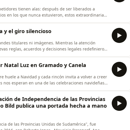
etidores tienen alas: después de ser liberados a
tios en los que nunca estuvieron, estos extraordinarias
ncontrar el camino de regreso a su palomar.Nos
, una actividad que combina historia, ciencia,
 y el giro silencioso
andes titulares ni imágenes. Mientras la atención
vas reglas, acuerdos y decisiones legales redefinieron
ronteras, las devoluciones y la protección de
ediente detrás del cambio: quién tomó las decisiones,
vir Natal Luz en Gramado y Canela
re huele a Navidad y cada rincón invita a volver a creer
res nos esperan en una de las celebraciones navideñas
 Camacho, desde Escandinavia, nos trae las mejores
ido que está viviendo nuestro grupo, compartiendo
ración de Independencia de las Provincias
io Bild publica una portada hecha a mano
cia de las Provincias Unidas de Sudamérica", fue