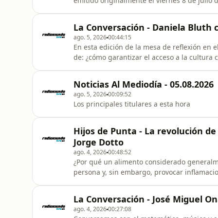
emitido originalmente el viernes 8 de julio 
Ribeiro y Juan Grompone.El segundo tema, "
titular: "¡Alarma! La escritura manual se ex
La Conversación - Daniela Bluth 
2012, con Ana Ribei
ago. 5, 2026
00:44:15
En esta edición de la mesa de reflexión en el
de: ¿cómo garantizar el acceso a la cultura
parte del patrimonio?El director de la Comis
Suárez, y Silvana Tanca, quien se desempeña
Noticias Al Mediodía - 05.08.2026
Artes Escénica
ago. 5, 2026
00:09:52
Los principales titulares a esta hora
Hijos de Punta - La revolución de 
Jorge Dotto
ago. 4, 2026
00:48:52
¿Por qué un alimento considerado general
persona y, sin embargo, provocar inflamaci
digestivos en otra? ¿Hasta qué punto nuest
organismo procesa lo que comemos?El médico
La Conversación - José Miguel On
las grandes revoluciones de l
ago. 4, 2026
00:27:08