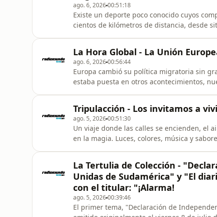
ago. 6, 2026
00:51:18
Existe un deporte poco conocido cuyos comp
cientos de kilómetros de distancia, desde si
aves/ atletas son capaces de orientarse y e
adentraremos en el mundo de la colombofilia
La Hora Global - La Unión Europea
estrategia, competencia y un
ago. 6, 2026
00:56:44
Europa cambió su política migratoria sin gr
estaba puesta en otros acontecimientos, nue
la forma en que el continente gestiona sus f
derechos.En este episodio analizamos el exp
Tripulacción - Los invitamos a vi
qué implica para Europ
ago. 5, 2026
00:51:30
Un viaje donde las calles se encienden, el ai
en la magia. Luces, colores, música y sabo
más encantadoras de Brasil.Además, Walter
anécdotas, emociones y postales del recorr
La Tertulia de Colección - "Decla
cómo se disfruta u
Unidas de Sudamérica" y "El diar
con el titular: "¡Alarma!
ago. 5, 2026
00:39:46
El primer tema, "Declaración de Independen