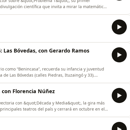
ctor sobre &quot;Problema 1&quot;, su primer
ivulgación científica que invita a mirar la matemática
ad, la emoción y el arte.Dirigida por Marcos
la matemática a través de canciones originales, humor y
o 6: Las Bóvedas, con Gerardo Ramos
io como “Benincasa”, recuerda su infancia y juventud
a de Las Bóvedas (calles Piedras, Ituzaingó y 33).
a en la que nació —la antigua vivienda del arquitecto
nversión como museo histórico— y relata cómo aquel
s con Florencia Núñez
yectoria con &quot;Década y Media&quot;, la gira más
principales teatros del país y cerrará en octubre en el
ó por Argentina, Brasil y a fin de año visitará España.
nombre a este nuevo capítulo, una canción que funciona