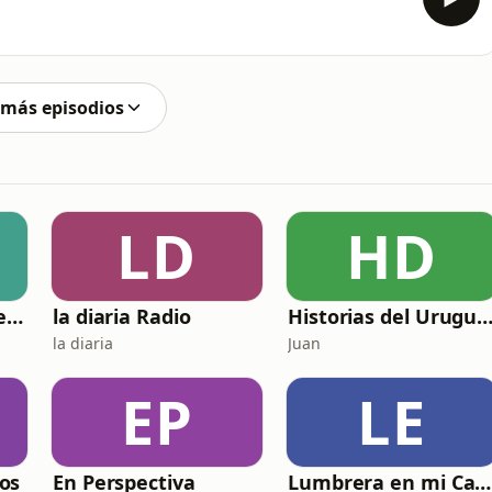
 más episodios
LD
HD
Redescubriéndome con Chu Rodríguez
la diaria Radio
Historias del Urugu
la diaria
Juan
EP
LE
os
En Perspectiva
Lumbrera en mi Camino - Biblia en Audio