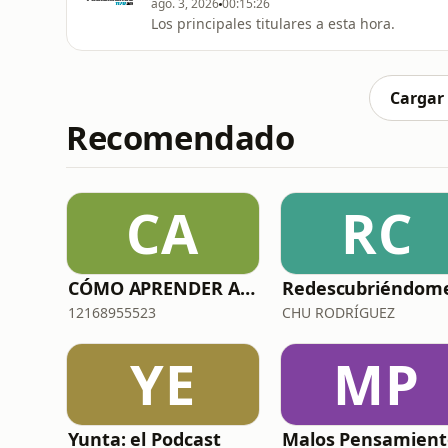
ago. 3, 2026
00:15:26
Los principales titulares a esta hora.
Cargar
Recomendado
CA
RC
CÓMO APRENDER A DECIR NO (SIN MORIR EN EL INTENTO)
12168955523
CHU RODRÍGUEZ
YE
MP
Yunta: el Podcast
Malos Pensamient