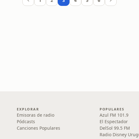
1
2
3
4
5
6
EXPLORAR
POPULARES
Emisoras de radio
Azul FM 101.9
Pódcasts
El Espectador
Canciones Populares
DelSol 99.5 FM
Radio Disney Urug