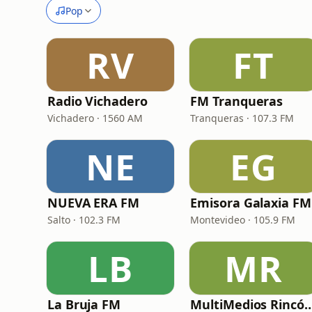
Pop
RV
FT
Radio Vichadero
FM Tranqueras
Vichadero · 1560 AM
Tranqueras · 107.3 FM
NE
EG
NUEVA ERA FM
Emisora Galaxia FM
Salto · 102.3 FM
Montevideo · 105.9 FM
LB
MR
La Bruja FM
MultiMedios Rincón (Radio Rincón 