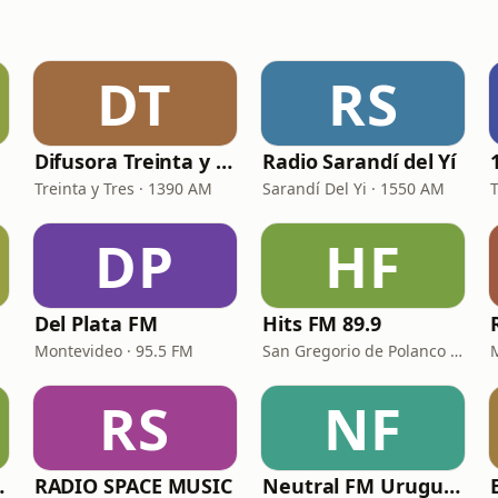
DT
RS
Difusora Treinta y Tres
Radio Sarandí del Yí
Treinta y Tres · 1390 AM
Sarandí Del Yi · 1550 AM
DP
HF
Del Plata FM
Hits FM 89.9
Montevideo · 95.5 FM
San Gregorio de Polanco · 89.9 FM
RS
NF
/ Rincón FM)
RADIO SPACE MUSIC
Neutral FM Uruguay