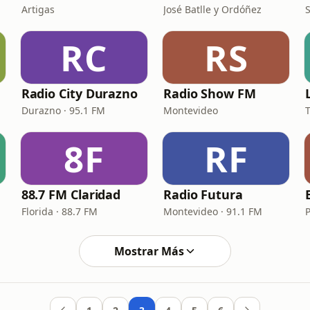
Artigas
José Batlle y Ordóñez
S
RC
RS
Radio City Durazno
Radio Show FM
Durazno · 95.1 FM
Montevideo
8F
RF
88.7 FM Claridad
Radio Futura
Florida · 88.7 FM
Montevideo · 91.1 FM
P
Mostrar Más