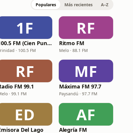
Populares
Más recientes
A–Z
1F
RF
100.5 FM (Cien Puntocinco / Sentí la Radio)
Ritmo FM
Trinidad · 100.5 FM
Melo · 88.1 FM
RF
MF
Radio FM 99.1
Máxima FM 97.7
Melo · 99.1 FM
Paysandú · 97.7 FM
ED
AF
Emisora Del Lago
Alegría FM