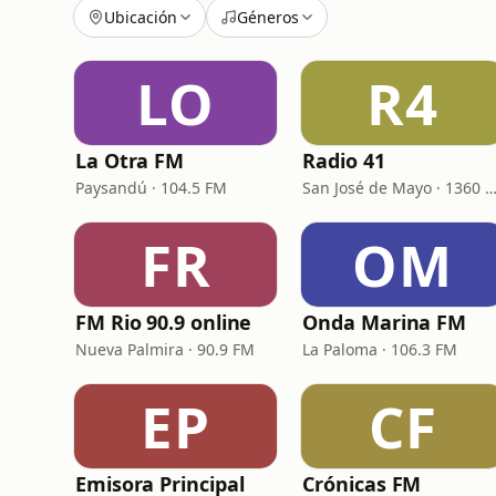
Ubicación
Géneros
LO
R4
La Otra FM
Radio 41
Paysandú · 104.5 FM
San José de Mayo · 136
FR
OM
FM Rio 90.9 online
Onda Marina FM
Nueva Palmira · 90.9 FM
La Paloma · 106.3 FM
EP
CF
Emisora Principal
Crónicas FM