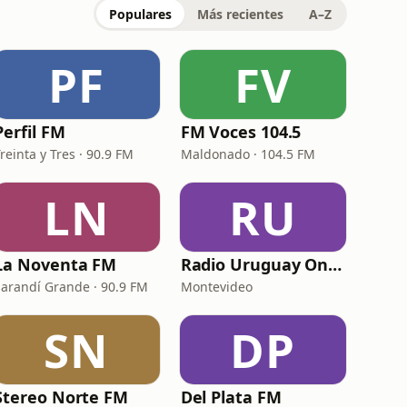
Populares
Más recientes
A–Z
PF
FV
Perfil FM
FM Voces 104.5
reinta y Tres · 90.9 FM
Maldonado · 104.5 FM
LN
RU
La Noventa FM
Radio Uruguay OnLine
Sarandí Grande · 90.9 FM
Montevideo
SN
DP
Stereo Norte FM
Del Plata FM