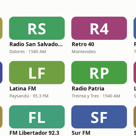
RS
R4
Radio San Salvador 1580 AM
Retro 40
0 AM
Dolores · 1580 AM
Montevideo
T
LF
RP
Latina FM
Radio Patria
Paysandú · 95.3 FM
Treinta y Tres · 1540 AM
FL
SF
FM Libertador 92.3
Sur FM