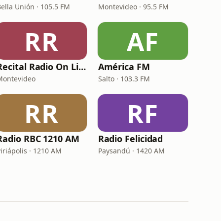
Bella Unión · 105.5 FM
Montevideo · 95.5 FM
RR
AF
Recital Radio On Line
América FM
Montevideo
Salto · 103.3 FM
RR
RF
Radio RBC 1210 AM
Radio Felicidad
iriápolis · 1210 AM
Paysandú · 1420 AM