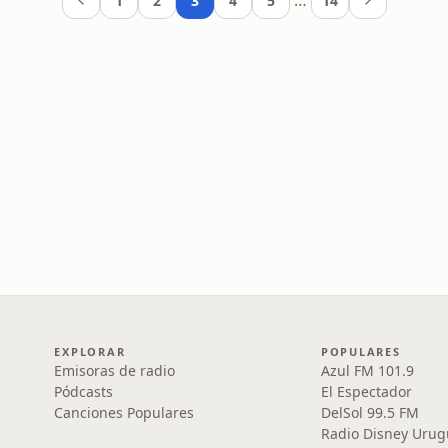
…
1
2
3
4
5
14
EXPLORAR
POPULARES
Emisoras de radio
Azul FM 101.9
Pódcasts
El Espectador
Canciones Populares
DelSol 99.5 FM
Radio Disney Urug