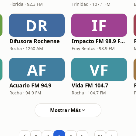
Florida · 92.3 FM
Trinidad · 107.1 FM
DR
IF
Difusora Rochense
Impacto FM 98.9 Fray Bentos
Rocha · 1260 AM
Fray Bentos · 98.9 FM
AF
VF
dú
Acuario FM 94.9
Vida FM 104.7
Rocha · 94.9 FM
Rocha · 104.7 FM
P
Mostrar Más