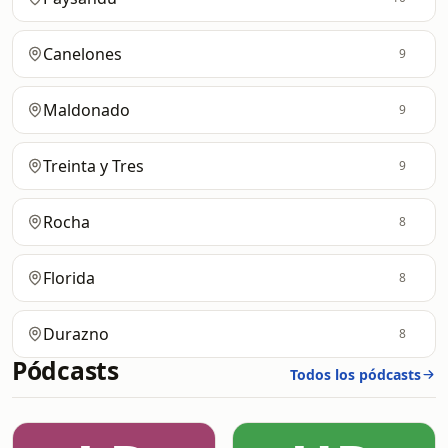
Canelones
9
Maldonado
9
Treinta y Tres
9
Rocha
8
Florida
8
Durazno
8
Pódcasts
Todos los pódcasts