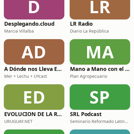
D
LR
Desplegando.cloud
LR Radio
Marcia Villalba
Diario La República
AD
MA
A Dónde nos Lleva Esto
Mano a Mano con el Plan Agropecuario
Mer + Lechu + UYcast
Plan Agropecuario
ED
SP
EVOLUCION DE LA RADIOAFICION
SRL Podcast
URUGUAY.NET
Seminario Reformado Latinoamericano