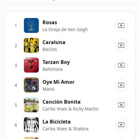
Rosas
1
La Oreja de Van Gogh
Caraluna
2
Bacilos
Tarzan Boy
3
Baltimora
Oye Mi Amor
4
Maná
Canción Bonita
5
Carlos Vives & Ricky Martin
La Bicicleta
6
Carlos Vives & Shakira