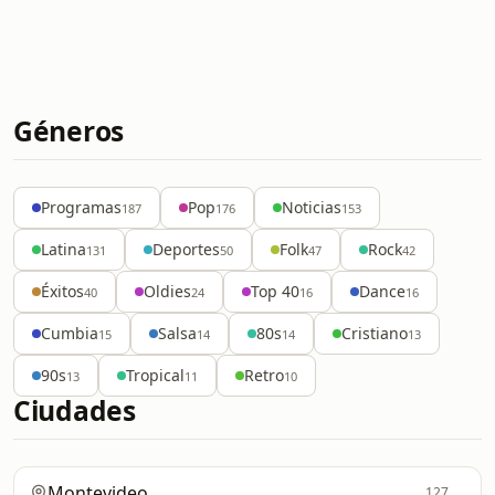
Géneros
Programas
Pop
Noticias
187
176
153
Latina
Deportes
Folk
Rock
131
50
47
42
Éxitos
Oldies
Top 40
Dance
40
24
16
16
Cumbia
Salsa
80s
Cristiano
15
14
14
13
90s
Tropical
Retro
13
11
10
Ciudades
Montevideo
127