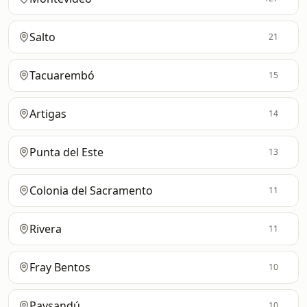
Salto
21
Tacuarembó
15
Artigas
14
Punta del Este
13
Colonia del Sacramento
11
Rivera
11
Fray Bentos
10
Paysandú
10