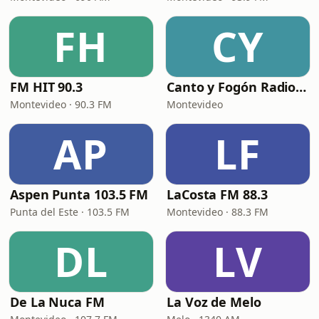
FH
CY
FM HIT 90.3
Canto y Fogón Radio Web
Montevideo · 90.3 FM
Montevideo
AP
LF
Aspen Punta 103.5 FM
LaCosta FM 88.3
Punta del Este · 103.5 FM
Montevideo · 88.3 FM
DL
LV
De La Nuca FM
La Voz de Melo