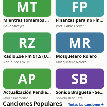
MT
FP
Mientras tomamos mate con Gavo Silveyra
Finanzas para no Financieros
Gavo Silveyra
Prof. Pablo Freyer
RZ
MR
Radio Zoe Fm 91.5 (Uruguay)
Mosquetero Rolero
Radio Zoe Fm 91.5
Mosquetero Rolero
AP
SB
Actualización Pendiente | Innovar lo público
Sonido Bragueta - Servicio de compañía
Javier Pastorino
Sonido Bragueta
Canciones Populares
Todas las canciones