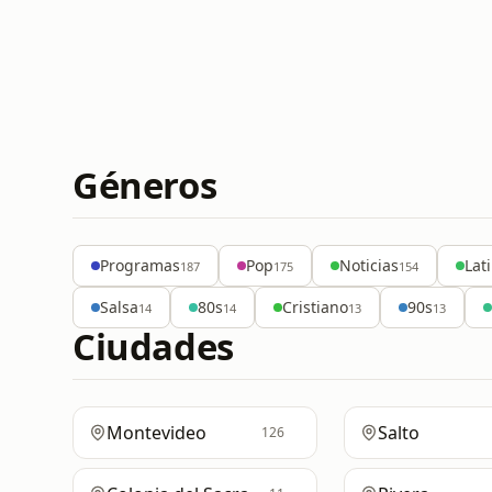
Géneros
Programas
Pop
Noticias
Lat
187
175
154
Salsa
80s
Cristiano
90s
14
14
13
13
Ciudades
Montevideo
Salto
126