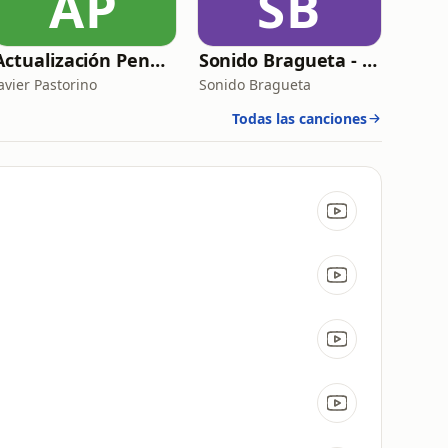
AP
SB
Actualización Pendiente | Innovar lo público
Sonido Bragueta - Servicio de compañía
avier Pastorino
Sonido Bragueta
Todas las canciones