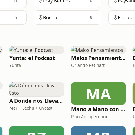
Fray Bentos
Paysan
11
10
Rocha
Florida
9
8
ay
Yunta: el Podcast
Malos Pensamientos
Yunta
Orlando Petinatti
MA
A Dónde nos Lleva Esto
Mer + Lechu + UYcast
Mano a Mano con el Plan Agropecuario
Plan Agropecuario