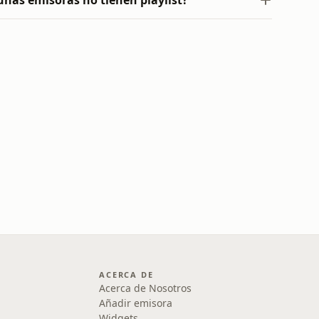
unas emisoras no tienen playlist?
ACERCA DE
Acerca de Nosotros
Añadir emisora
Widgets