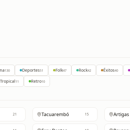
ina
Deportes
Folk
Rock
Éxitos
130
51
47
42
40
Tropical
Retro
11
10
Tacuarembó
Artigas
21
15