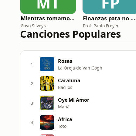
MT
FP
Mientras tomamos mate con Gavo Silveyra
Finanzas para no Financieros
Gavo Silveyra
Prof. Pablo Freyer
Canciones Populares
Rosas
1
La Oreja de Van Gogh
Caraluna
2
Bacilos
Oye Mi Amor
3
Maná
Africa
4
Toto