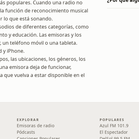
¿Por qué alg
 más populares. Cuando una radio no
, la función de reconocimiento musical
ar lo que está sonando.
isodios de diferentes categorías, como
ento y educación. Las emisoras y los
un teléfono móvil o una tableta.
d y iPhone.
os, las ubicaciones, los géneros, los
 una emisora deja de funcionar,
 que vuelva a estar disponible en el
EXPLORAR
POPULARES
Emisoras de radio
Azul FM 101.9
Pódcasts
El Espectador
Canciones Populares
DelSol 99.5 FM