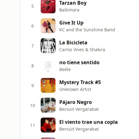
Tarzan Boy
5
Baltimora
Give It Up
6
KC and the Sunshine Band
La Bicicleta
7
Carlos Vives & Shakira
no tiene sentido
8
Beéle
Mystery Track #5
9
Unknown Artist
Pájaro Negro
10
Bersuit Vergarabat
El viento trae una copla
11
Bersuit Vergarabat