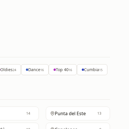
Oldies
Dance
Top 40
Cumbia
24
16
16
15
Punta del Este
14
13