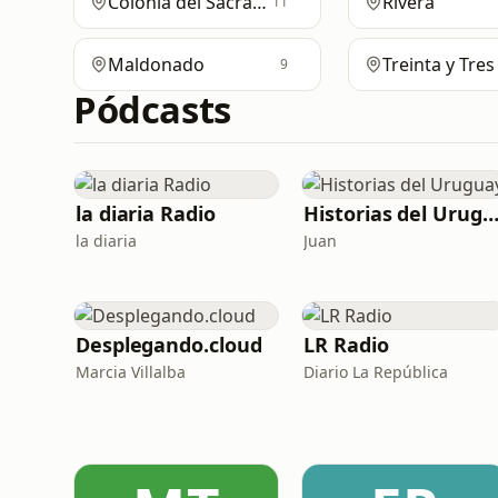
Colonia del Sacramento
Rivera
11
Maldonado
Treinta y Tres
9
Pódcasts
la diaria Radio
Historias del Urugu
la diaria
Juan
Desplegando.cloud
LR Radio
Marcia Villalba
Diario La República