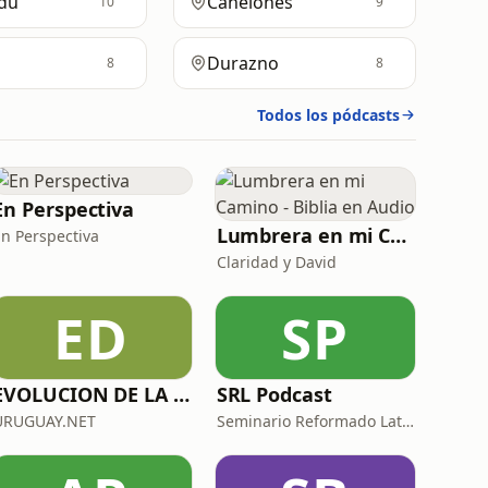
dú
Canelones
10
9
Durazno
8
8
Todos los pódcasts
En Perspectiva
Lumbrera en mi Camino - Biblia en Audio
En Perspectiva
Claridad y David
ED
SP
EVOLUCION DE LA RADIOAFICION
SRL Podcast
URUGUAY.NET
Seminario Reformado Latinoamericano